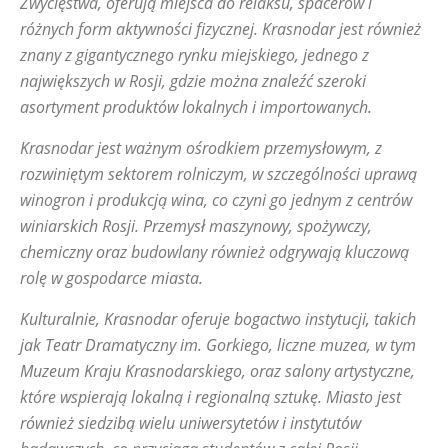
Zwycięstwa, oferują miejsca do relaksu, spacerów i
Władywostok
Wołgograd
Woroneż
różnych form aktywności fizycznej. Krasnodar jest również
znany z gigantycznego rynku miejskiego, jednego z
największych w Rosji, gdzie można znaleźć szeroki
asortyment produktów lokalnych i importowanych.
Krasnodar jest ważnym ośrodkiem przemysłowym, z
rozwiniętym sektorem rolniczym, w szczególności uprawą
winogron i produkcją wina, co czyni go jednym z centrów
winiarskich Rosji. Przemysł maszynowy, spożywczy,
chemiczny oraz budowlany również odgrywają kluczową
rolę w gospodarce miasta.
Kulturalnie, Krasnodar oferuje bogactwo instytucji, takich
jak Teatr Dramatyczny im. Gorkiego, liczne muzea, w tym
Muzeum Kraju Krasnodarskiego, oraz salony artystyczne,
które wspierają lokalną i regionalną sztukę. Miasto jest
również siedzibą wielu uniwersytetów i instytutów