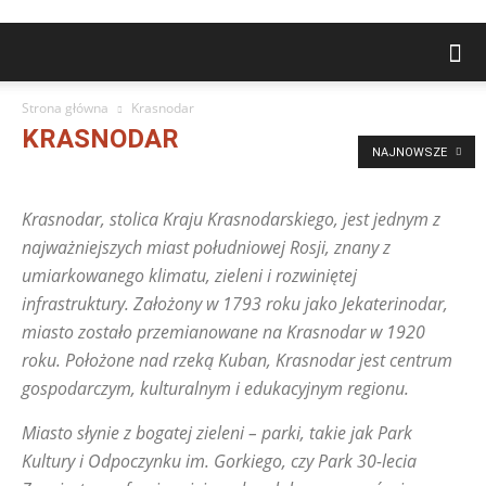
Strona główna
Krasnodar
KRASNODAR
NAJNOWSZE
Abchazja
Armenia
Atrakcje turystyczne
Azerbejdżan
Barnauł
Białoruś
Chabarowsk
Czelabińsk
Fakty i Mity
Krasnodar, stolica Kraju Krasnodarskiego, jest jednym z
Góry, Jeziora, Rzeki, Parki
Gospodarka, Przemysł, Ekonomia
Gruzja
najważniejszych miast południowej Rosji, znany z
Historia, Kultura, Sztuka
Inne tematy
Irkuck
Iżewsk
Jarosław
umiarkowanego klimatu, zieleni i rozwiniętej
Jekaterynburg
Język Rosyjski
Kazachstan
Kazań
infrastruktury. Założony w 1793 roku jako Jekaterinodar,
Kirgistan (Kirgizja)
Krasnodar
Krasnojarsk
Królewiec
miasto zostało przemianowane na Krasnodar w 1920
Machaczkała
Mołdawia
Moskwa
Naddniestrze
roku. Położone nad rzeką Kuban, Krasnodar jest centrum
Niżny Nowogród
Nowosybirsk
Omsk
Orenburg
Osetia Południowa
Perm
Petersburg
Pytania od czytelników
gospodarczym, kulturalnym i edukacyjnym regionu.
Rostów nad Donem
Rosyjskie miasta
Rosyjskiwkrakowie
Samara
Miasto słynie z bogatej zieleni – parki, takie jak Park
Saratów
Strefa Czytelników
Tadżykistan
Tiumeń
Togliatti
Kultury i Odpoczynku im. Gorkiego, czy Park 30-lecia
Tomsk
Turkmenistan
Ufa
Ukraina
Uljanowsk
Uzbekistan