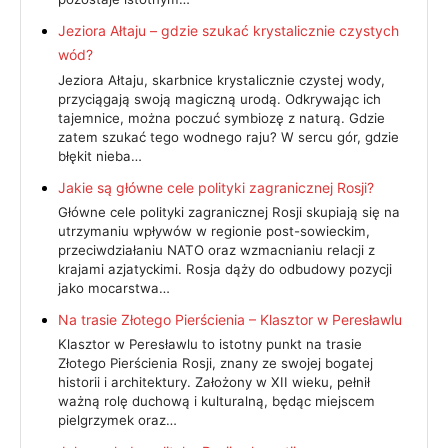
Jeziora Ałtaju – gdzie szukać krystalicznie czystych
wód?
Jeziora Ałtaju, skarbnice krystalicznie czystej wody,
przyciągają swoją magiczną urodą. Odkrywając ich
tajemnice, można poczuć symbiozę z naturą. Gdzie
zatem szukać tego wodnego raju? W sercu gór, gdzie
błękit nieba…
Jakie są główne cele polityki zagranicznej Rosji?
Główne cele polityki zagranicznej Rosji skupiają się na
utrzymaniu wpływów w regionie post-sowieckim,
przeciwdziałaniu NATO oraz wzmacnianiu relacji z
krajami azjatyckimi. Rosja dąży do odbudowy pozycji
jako mocarstwa…
Na trasie Złotego Pierścienia – Klasztor w Peresławlu
Klasztor w Peresławlu to istotny punkt na trasie
Złotego Pierścienia Rosji, znany ze swojej bogatej
historii i architektury. Założony w XII wieku, pełnił
ważną rolę duchową i kulturalną, będąc miejscem
pielgrzymek oraz…