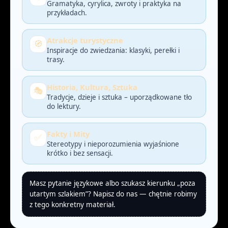
Gramatyka, cyrylica, zwroty i praktyka na
przykładach.
Atrakcje turystyczne
🧭
Inspiracje do zwiedzania: klasyki, perełki i
trasy.
Historia, Kultura, Sztuka
🎭
Tradycje, dzieje i sztuka – uporządkowane tło
do lektury.
Fakty i Mity
✅
Stereotypy i nieporozumienia wyjaśnione
krótko i bez sensacji.
Masz pytanie językowe albo szukasz kierunku „poza
utartym szlakiem”? Napisz do nas — chętnie robimy
z tego konkretny materiał.