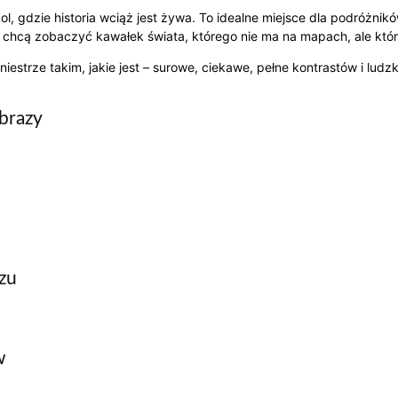
l, gdzie historia wciąż jest żywa. To idealne miejsce dla podróżni
y chcą zobaczyć kawałek świata, którego nie ma na mapach, ale któr
estrze takim, jakie jest – surowe, ciekawe, pełne kontrastów i ludzkic
obrazy
zu
w