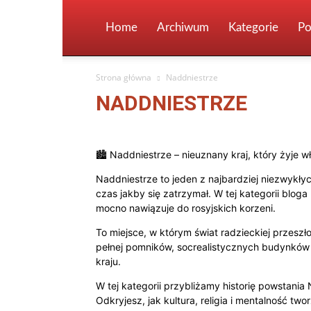
Home
Archiwum
Kategorie
Po
Strona główna
Naddniestrze
NADDNIESTRZE
Abchazja
Armenia
Atrakcje turystyczne
Azerbejd
Góry, Jeziora, Rzeki, Parki
Gospodarka, Przemysł, Ekon
🏙️ Naddniestrze – nieuznany kraj, który żyje
Jarosław
Jekaterynburg
Język Rosyjski
Kazachsta
Machaczkała
Mołdawia
Moskwa
Naddniestrze
Naddniestrze to jeden z najbardziej niezwykł
czas jakby się zatrzymał. W tej kategorii bloga
Osetia Południowa
Perm
Petersburg
Pytania od
mocno nawiązuje do rosyjskich korzeni.
Samara
Saratów
Strefa Czytelników
Tadżykistan
Uljanowsk
Uzbekistan
Władywostok
Wołgograd
To miejsce, w którym świat radzieckiej przeszł
pełnej pomników, socrealistycznych budynków i
kraju.
W tej kategorii przybliżamy historię powstania
Odkryjesz, jak kultura, religia i mentalność t