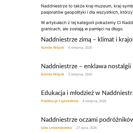
Naddniestrze to także kraj-muzeum, kraj-symbo
pasjonatów geopolityki i dla wszystkich, którz
W artykułach z tej kategorii pokażemy Ci Naddni
granicach, ale zostają w pamięci na długo.
Naddniestrze zimą – klimat i kraj
Kamila Wójcik
-
6 sierpnia, 2026
Naddniestrze – enklawa nostalgii
Kamila Wójcik
-
5 sierpnia, 2026
Edukacja i młodzież w Naddniestr
Publikacje Czytelników
-
4 sierpnia, 2026
Naddniestrze oczami podróżnikó
Julia Lewandowska
-
27 lipca, 2026