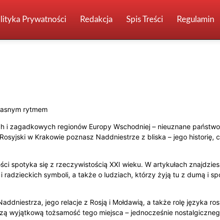
lityka Prywatności
Redakcja
Spis Treści
Regulamin
żan
Barnauł
Białoruś
Chabarowsk
Czelabińsk
Fakty i Mity
omia
Gruzja
Historia, Kultura, Sztuka
Inne tematy
Irkuck
Iżewsk
 własnym rytmem
n
Kazań
Kirgistan (Kirgizja)
Krasnodar
Krasnojarsk
Królewiec
Niżny Nowogród
Nowosybirsk
Omsk
Orenburg
ych i zagadkowych regionów Europy Wschodniej – nieuznane państwo
 Rosyjski w Krakowie poznasz Naddniestrze z bliska – jego historię, c
 czytelników
Rostów nad Donem
Rosyjskie miasta
Rosyjskiwkrakowie
Tiumeń
Togliatti
Tomsk
Turkmenistan
Ufa
Ukraina
Woroneż
ości spotyka się z rzeczywistością XXI wieku. W artykułach znajdzies
 radzieckich symboli, a także o ludziach, którzy żyją tu z dumą i 
 Naddniestrza, jego relacje z Rosją i Mołdawią, a także rolę języka
worzą wyjątkową tożsamość tego miejsca – jednocześnie nostalgiczne