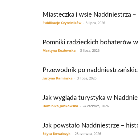
Miasteczka i wsie Naddniestrza – 
Publikacje Czytelników
-
3 lipca, 2026
Pomniki radzieckich bohaterów w
Martyna Kozłowska
-
3 lipca, 2026
Przewodnik po naddniestrzańskic
Justyna Kamińska
-
3 lipca, 2026
Jak wygląda turystyka w Naddnie
Dominika Jankowska
-
24 czerwca, 2026
Jak powstało Naddniestrze – histo
Edyta Kowalczyk
-
23 czerwca, 2026