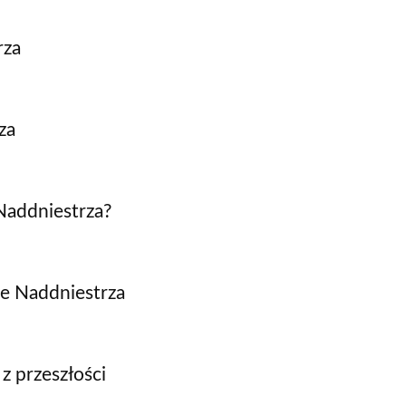
rza
za
Naddniestrza?
ze Naddniestrza
z przeszłości