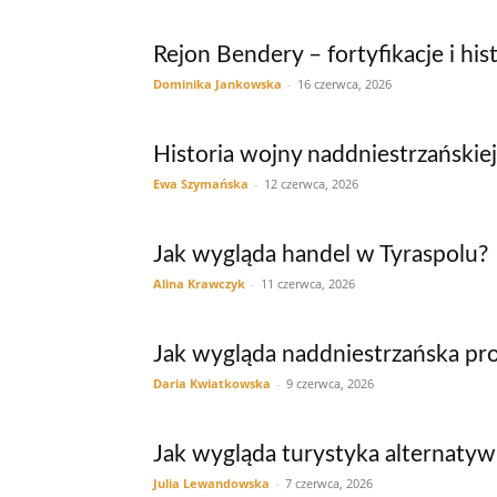
Rejon Bendery – fortyfikacje i his
Dominika Jankowska
-
16 czerwca, 2026
Historia wojny naddniestrzańskiej
Ewa Szymańska
-
12 czerwca, 2026
Jak wygląda handel w Tyraspolu?
Alina Krawczyk
-
11 czerwca, 2026
Jak wygląda naddniestrzańska pr
Daria Kwiatkowska
-
9 czerwca, 2026
Jak wygląda turystyka alternaty
Julia Lewandowska
-
7 czerwca, 2026