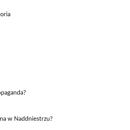
toria
opaganda?
wna w Naddniestrzu?