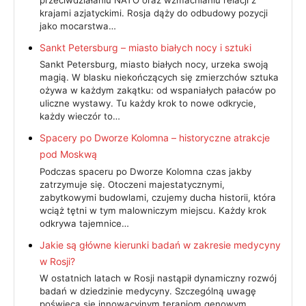
przeciwdziałaniu NATO oraz wzmacnianiu relacji z
krajami azjatyckimi. Rosja dąży do odbudowy pozycji
jako mocarstwa…
Sankt Petersburg – miasto białych nocy i sztuki
Sankt Petersburg, miasto białych nocy, urzeka swoją
magią. W blasku niekończących się zmierzchów sztuka
ożywa w każdym zakątku: od wspaniałych pałaców po
uliczne wystawy. Tu każdy krok to nowe odkrycie,
każdy wieczór to…
Spacery po Dworze Kolomna – historyczne atrakcje
pod Moskwą
Podczas spaceru po Dworze Kolomna czas jakby
zatrzymuje się. Otoczeni majestatycznymi,
zabytkowymi budowlami, czujemy ducha historii, która
wciąż tętni w tym malowniczym miejscu. Każdy krok
odkrywa tajemnice…
Jakie są główne kierunki badań w zakresie medycyny
w Rosji?
W ostatnich latach w Rosji nastąpił dynamiczny rozwój
badań w dziedzinie medycyny. Szczególną uwagę
poświęca się innowacyjnym terapiom genowym,