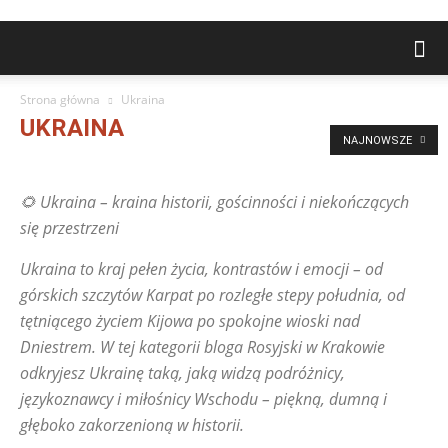
Strona główna
Ukraina
UKRAINA
NAJNOWSZE
Abchazja
Armenia
Atrakcje turystyczne
Azerbejdżan
Barnauł
Białoruś
Chabarowsk
Czelabińsk
Fakty i Mity
🌻 Ukraina – kraina historii, gościnności i niekończących
Góry, Jeziora, Rzeki, Parki
Gospodarka, Przemysł, Ekonomia
Gruzja
się przestrzeni
Historia, Kultura, Sztuka
Inne tematy
Irkuck
Iżewsk
Jarosław
Jekaterynburg
Język Rosyjski
Kazachstan
Kazań
Ukraina to kraj pełen życia, kontrastów i emocji – od
Kirgistan (Kirgizja)
Krasnodar
Krasnojarsk
Królewiec
górskich szczytów Karpat po rozległe stepy południa, od
Machaczkała
Mołdawia
Moskwa
Naddniestrze
tętniącego życiem Kijowa po spokojne wioski nad
Niżny Nowogród
Nowosybirsk
Omsk
Orenburg
Dniestrem. W tej kategorii bloga Rosyjski w Krakowie
Osetia Południowa
Perm
Petersburg
Pytania od czytelników
odkryjesz Ukrainę taką, jaką widzą podróżnicy,
Rostów nad Donem
Rosyjskie miasta
Rosyjskiwkrakowie
Samara
językoznawcy i miłośnicy Wschodu – piękną, dumną i
Saratów
Strefa Czytelników
Tadżykistan
Tiumeń
Togliatti
głęboko zakorzenioną w historii.
Tomsk
Turkmenistan
Ufa
Ukraina
Uljanowsk
Uzbekistan