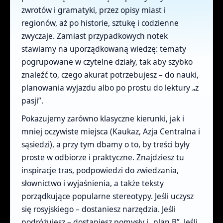
zwrotów i gramatyki, przez opisy miast i
regionów, aż po historie, sztukę i codzienne
zwyczaje. Zamiast przypadkowych notek
stawiamy na uporządkowaną wiedzę: tematy
pogrupowane w czytelne działy, tak aby szybko
znaleźć to, czego akurat potrzebujesz – do nauki,
planowania wyjazdu albo po prostu do lektury „z
pasji”.
Pokazujemy zarówno klasyczne kierunki, jak i
mniej oczywiste miejsca (Kaukaz, Azja Centralna i
sąsiedzi), a przy tym dbamy o to, by treści były
proste w odbiorze i praktyczne. Znajdziesz tu
inspiracje tras, podpowiedzi do zwiedzania,
słownictwo i wyjaśnienia, a także teksty
porządkujące popularne stereotypy. Jeśli uczysz
się rosyjskiego – dostaniesz narzędzia. Jeśli
podróżujesz – dostaniesz pomysły i „plan B”. Jeśli