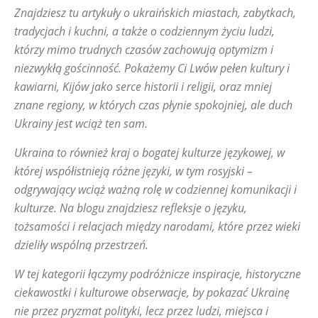
Władywostok
Wołgograd
Woroneż
Znajdziesz tu artykuły o ukraińskich miastach, zabytkach,
tradycjach i kuchni, a także o codziennym życiu ludzi,
którzy mimo trudnych czasów zachowują optymizm i
niezwykłą gościnność. Pokażemy Ci Lwów pełen kultury i
kawiarni, Kijów jako serce historii i religii, oraz mniej
znane regiony, w których czas płynie spokojniej, ale duch
Ukrainy jest wciąż ten sam.
Ukraina to również kraj o bogatej kulturze językowej, w
której współistnieją różne języki, w tym rosyjski –
odgrywający wciąż ważną rolę w codziennej komunikacji i
kulturze. Na blogu znajdziesz refleksje o języku,
tożsamości i relacjach między narodami, które przez wieki
dzieliły wspólną przestrzeń.
W tej kategorii łączymy podróżnicze inspiracje, historyczne
ciekawostki i kulturowe obserwacje, by pokazać Ukrainę
nie przez pryzmat polityki, lecz przez ludzi, miejsca i