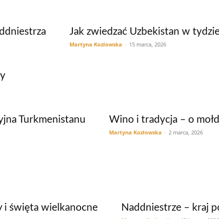
ddniestrza
Jak zwiedzać Uzbekistan w tydzi
Martyna Kozłowska
-
15 marca, 2026
zy
yjna Turkmenistanu
Wino i tradycja – o mo
Martyna Kozłowska
-
2 marca, 2026
 i święta wielkanocne
Naddniestrze – kraj