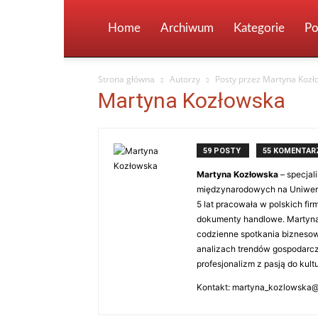
Home
Archiwum
Kategorie
Po
Strona główna
Autorzy
Posty przez Martyna Kozł
Martyna Kozłowska
59 POSTY
55 KOMENTAR
Martyna Kozłowska
– specjal
międzynarodowych na Uniwers
5 lat pracowała w polskich fi
dokumenty handlowe. Martyna 
codzienne spotkania biznesowe
analizach trendów gospodarczy
profesjonalizm z pasją do kul
Kontakt: martyna_kozlowska@