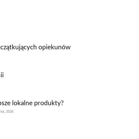
początkujących opiekunów
ii
psze lokalne produkty?
nia, 2026