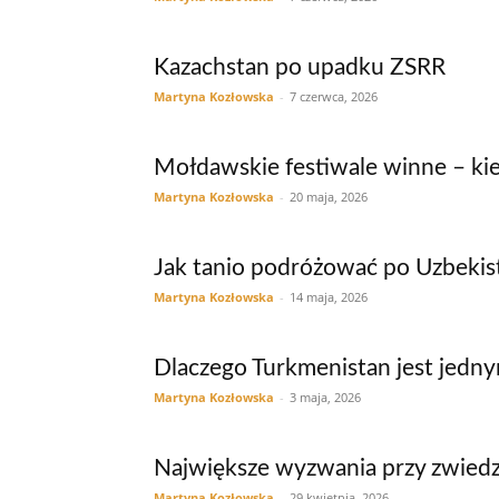
Kazachstan po upadku ZSRR
Martyna Kozłowska
-
7 czerwca, 2026
Mołdawskie festiwale winne – kie
Martyna Kozłowska
-
20 maja, 2026
Jak tanio podróżować po Uzbekis
Martyna Kozłowska
-
14 maja, 2026
Dlaczego Turkmenistan jest jedn
Martyna Kozłowska
-
3 maja, 2026
Największe wyzwania przy zwied
Martyna Kozłowska
-
29 kwietnia, 2026