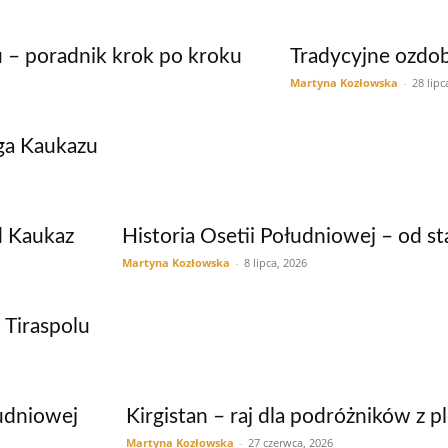
 – poradnik krok po kroku
Tradycyjne ozdob
Martyna Kozłowska
-
28 lipc
ęga Kaukazu
d Kaukaz
Historia Osetii Południowej – od s
Martyna Kozłowska
-
8 lipca, 2026
 Tiraspolu
łudniowej
Kirgistan – raj dla podróżników z 
Martyna Kozłowska
-
27 czerwca, 2026