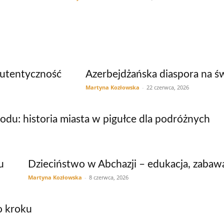
autentyczność
Azerbejdżańska diaspora na ś
Martyna Kozłowska
-
22 czerwca, 2026
u: historia miasta w pigułce dla podróżnych
u
Dzieciństwo w Abchazji – edukacja, zabawa
Martyna Kozłowska
-
8 czerwca, 2026
o kroku