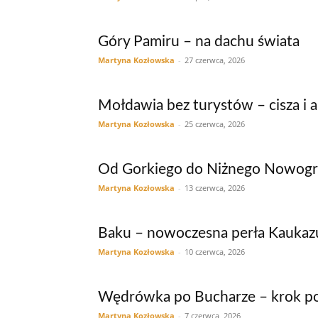
Góry Pamiru – na dachu świata
Martyna Kozłowska
-
27 czerwca, 2026
Mołdawia bez turystów – cisza i 
Martyna Kozłowska
-
25 czerwca, 2026
Od Gorkiego do Niżnego Nowogrod
Martyna Kozłowska
-
13 czerwca, 2026
Baku – nowoczesna perła Kaukaz
Martyna Kozłowska
-
10 czerwca, 2026
Wędrówka po Bucharze – krok p
Martyna Kozłowska
-
7 czerwca, 2026