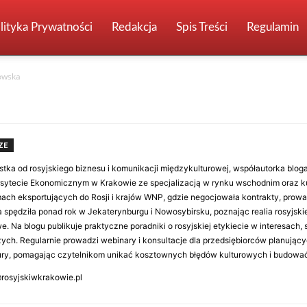
lityka Prywatności
Redakcja
Spis Treści
Regulamin
owska
ZE
istka od rosyjskiego biznesu i komunikacji międzykulturowej, współautorka blog
ytecie Ekonomicznym w Krakowie ze specjalizacją w rynku wschodnim oraz k
rmach eksportujących do Rosji i krajów WNP, gdzie negocjowała kontrakty, prowa
spędziła ponad rok w Jekaterynburgu i Nowosybirsku, poznając realia rosyjsk
. Na blogu publikuje praktyczne poradniki o rosyjskiej etykiecie w interesach, 
ch. Regularnie prowadzi webinary i konsultacje dla przedsiębiorców planujący
tury, pomagając czytelnikom unikać kosztownych błędów kulturowych i budować t
rosyjskiwkrakowie.pl