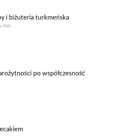
y i biżuteria turkmeńska
a, 2026
tarożytności po współczesność
plecakiem