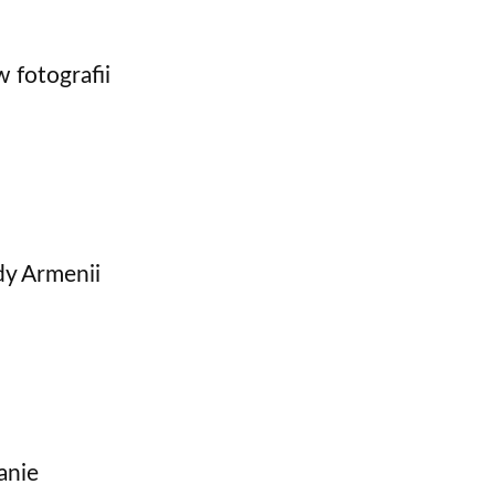
w fotografii
dy Armenii
anie