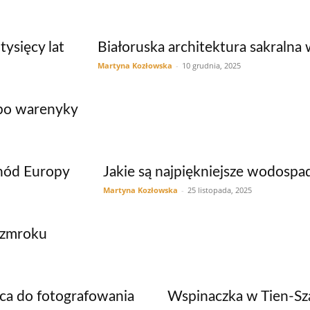
tysięcy lat
Białoruska architektura sakralna 
Martyna Kozłowska
-
10 grudnia, 2025
 po warenyky
chód Europy
Jakie są najpiękniejsze wodospa
Martyna Kozłowska
-
25 listopada, 2025
o zmroku
sca do fotografowania
Wspinaczka w Tien-Sz